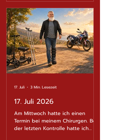
wieder zu etwas ganz Natürlichem,
auch wenn ich meine Beine
gelegentlich noch daran erinnern
muss, dass sie nun wieder
selbstständig arbeiten dürfen. Vor
Kurzem war ich
17. Juli
3 Min. Lesezeit
17. Juli 2026
Am Mittwoch hatte ich einen
Termin bei meinem Chirurgen. Bei
der letzten Kontrolle hatte ich
grosse Hoffnungen, dass mein