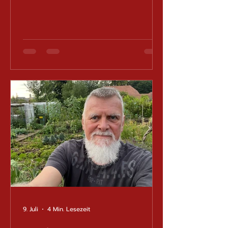
Abenteuer mit dem «Robocop
Schuh» bald zu Ende sein würde.
Leider hatten sich diese
Hoffnungen nicht erfüllt. Dieses
Mal ging ich deshalb ohne
besondere Erwartungen zum
Termin. Schliesslich ist es besser,
angenehm überrascht zu werden,
als erneut enttäuscht zu sein. Die
Untersuchung begann mit den
mittlerweile schon traditionellen
Röntgenaufnahmen. Selbs
9. Juli
4 Min. Lesezeit