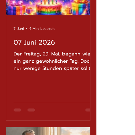
7. Juni
4 Min. Lesezeit
07 Juni 2026
Der Freitag, 29. Mai, begann wie
ein ganz gewöhnlicher Tag. Doch
nur wenige Stunden später sollte
eine sehr reale Erfahrung mehrere
Fragen zur Organisation des
Gesundheitswesens und zur
Information der Patienten
aufwerfen. Gegen Mittag rief mich
Deniz an und teilte mir mit, dass
er nicht zur Schule gegangen sei.
Starke Bauchschmerzen hinderten
ihn daran, dem Unterricht zu