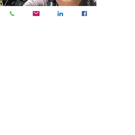
Das iranische Wort ist
kârvânsarâ (persisch: كاروانسرا,
manchmal früher auf
Französisch als kervansaraï
transkribiert). Man verwendet
aber auch Begriffe wie Khan
(persisch: خان, transliteriert
xân, auf Türkisch han),
Fondouk (arabisch: فندق,
transliteriert funduq), vor allem
im Maghreb, oder Zongo im
haussa-sprachigen Sahel.
Das französische Wort
Caravansérail (ausgesprochen