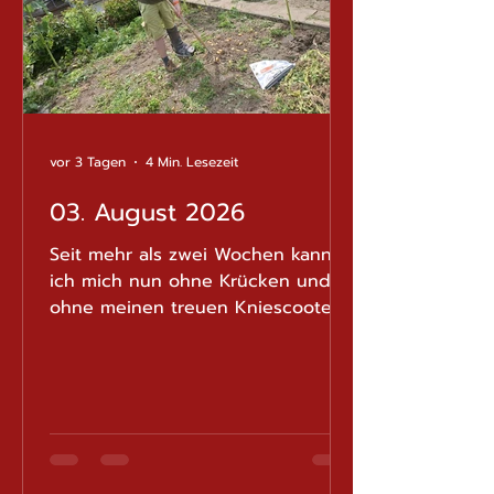
vor 3 Tagen
4 Min. Lesezeit
03. August 2026
Seit mehr als zwei Wochen kann
ich mich nun ohne Krücken und
ohne meinen treuen Kniescooter
fortbewegen. Dieses Gefühl ist
beinahe unbeschreiblich. Nach all
den Jahren mit eingeschränkter
Mobilität endlich wieder eine
gewisse Bewegungsfreiheit zu
geniessen, ist ein echtes Glück.
Das Gehen wird nach und nach