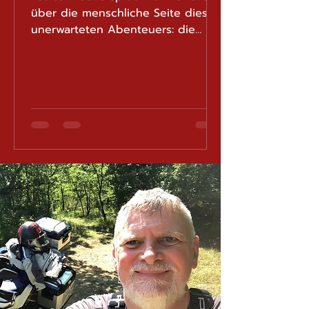
über die menschliche Seite dieses
unerwarteten Abenteuers: die
Zweifel, die aufgezwungene
Geduld, die Momente der
Entmutigung, aber auch die
Fähigkeit, trotz allem
weiterzugehen. Heute steht die
Chronologie dieser Reise im
Mittelpunkt, die nun seit genau
drei Jahren andauert. Drei Jahre, in
denen sich ein einziger Moment
im Hohen Atlas Marokkos in eine
lange medizinische Expedition
verwandelt hat – geprägt von
Operationen, Komplikationen, Reh