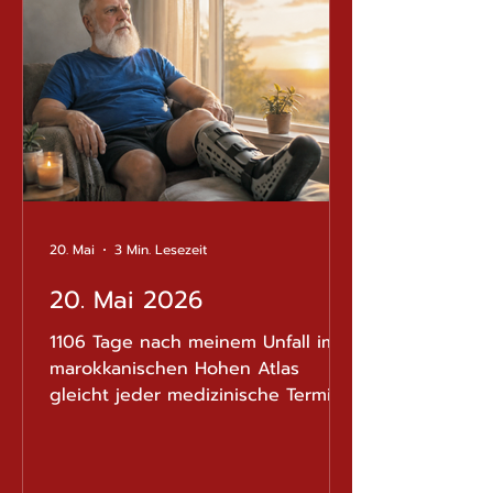
folgen. Am späten Nachmittag
entschied er sich, die
Notaufnahme des Spitals Olten
aufzusuchen, wo er üb
20. Mai
3 Min. Lesezeit
20. Mai 2026
1106 Tage nach meinem Unfall im
marokkanischen Hohen Atlas
gleicht jeder medizinische Termin
ein wenig einer Bergetappe: Man
hofft stets, endlich den Gipfel zu
sehen, während man gleichzeitig