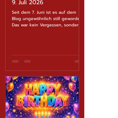
9. Juli 2026
Seit dem 7. Juni ist es auf dem
Blog ungewöhnlich still geworden.
Das war kein Vergessen, sondern
schlicht eine Zeit, in der das
Leben alle Aufmerksamkeit
beansprucht hat. Die Schweiz
erlebte eine aussergewöhnliche
Hitzewelle. In Bern stiegen die
Temperaturen auf bis zu 35 Grad,
während die Aare angenehme 24
Grad erreichte. Ideale
Bedingungen für alle
Badebegeisterten, deutlich
weniger erfreulich für Gärtner und
erst recht für Menschen, die einen
orthopädischen Schuh tragen m