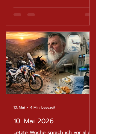
weiss, dass noch einige enge
Kurven vor einem liegen. Mein
heutiges Gespräch mit Professor
Krause markierte genau einen
dieser wichtigen Momente auf
diesem langen Weg. Nach einer
erneuten Serie von
Röntgenaufnahmen fällt die
Beurteilung zugleich ermutigend
und realistisch aus. Die erst
10. Mai
4 Min. Lesezeit
10. Mai 2026
Letzte Woche sprach ich vor allem