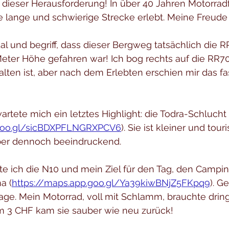
dieser Herausforderung! In über 40 Jahren Motorradf
e lange und schwierige Strecke erlebt. Meine Freude 
al und begriff, dass dieser Bergweg tatsächlich die 
eter Höhe gefahren war! Ich bog rechts auf die RR70
lten ist, aber nach dem Erlebten erschien mir das fa
wartete mich ein letztes Highlight: die Todra-Schlucht 
.goo.gl/sicBDXPFLNGRXPCV6
). Sie ist kleiner und touri
ber dennoch beeindruckend.
hte ich die N10 und mein Ziel für den Tag, den Campin
a (
https://maps.app.goo.gl/Ya39kiwBNjZ5FKpq9
). G
ge. Mein Motorrad, voll mit Schlamm, brauchte drin
m 3 CHF kam sie sauber wie neu zurück!