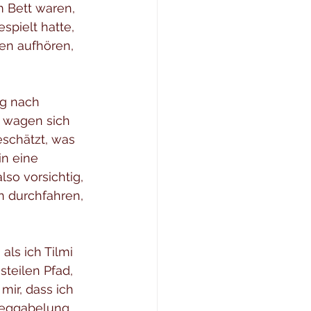
 Bett waren, 
spielt hatte, 
len aufhören, 
g nach 
 wagen sich 
eschätzt, was 
in eine 
so vorsichtig, 
n durchfahren, 
ls ich Tilmi 
steilen Pfad, 
ir, dass ich 
 Weggabelung 