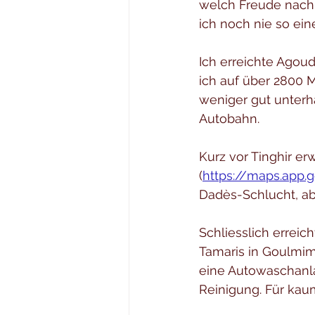
welch Freude nach 
ich noch nie so ein
Ich erreichte Agoud
ich auf über 2800 M
weniger gut unterha
Autobahn.
Kurz vor Tinghir er
(
https://maps.app
Dadès-Schlucht, a
Schliesslich erreic
Tamaris in Goulmim
eine Autowaschanla
Reinigung. Für kau