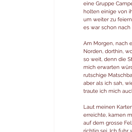
eine Gruppe Campe
holten einige von i
um weiter zu feiern.
es war schon nach 
Am Morgen, nach e
Norden, dorthin, w
so weit, denn die S
mich erwarten würde
rutschige Matschbah
aber als ich sah, w
traute ich mich auc
Laut meinen Karten 
erreichte, kamen mi
auf dem grosse Fel
richtig sei. Ich fu