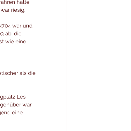
ahren hatte 
war riesig.
RR704 war und 
3 ab, die 
st wie eine 
stischer als die 
gplatz Les 
egenüber war 
gend eine 