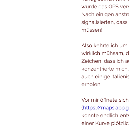
wurde das GPS verwi
Nach einigen anstre
signalisierten, da
müssen!
Also kehrte ich um
wirklich mühsam, d
Zeichen, dass ich a
konzentrierte mich,
auch einige italien
erholen.
Vor mir öffnete sic
(
https://maps.app.
konnte endlich ent
einer Kurve plötzli