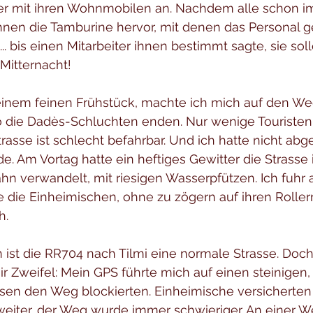
r mit ihren Wohnmobilen an. Nachdem alle schon im
hnen die Tamburine hervor, mit denen das Personal ge
.. bis einen Mitarbeiter ihnen bestimmt sagte, sie sol
Mitternacht!
inem feinen Frühstück, machte ich mich auf den We
o die Dadès-Schluchten enden. Nur wenige Touristen
trasse ist schlecht befahrbar. Und ich hatte nicht abg
. Am Vortag hatte ein heftiges Gewitter die Strasse 
n verwandelt, mit riesigen Wasserpfützen. Ich fuhr al
ie die Einheimischen, ohne zu zögern auf ihren Roller
h.
ist die RR704 nach Tilmi eine normale Strasse. Doch a
r Zweifel: Mein GPS führte mich auf einen steinigen, 
sen den Weg blockierten. Einheimische versicherten m
hr weiter, der Weg wurde immer schwieriger. An einer