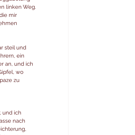
en linken Weg. 
die mir 
 nehmen 
 steil und 
rern, ein 
r an, und ich 
ipfel, wo 
apaze zu 
, und ich 
rasse nach 
eichterung, 