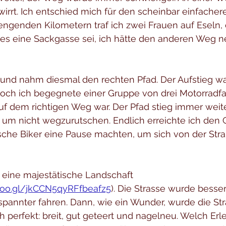
rrt. Ich entschied mich für den scheinbar einfacher
ngenden Kilometern traf ich zwei Frauen auf Eseln, 
ss es eine Sackgasse sei, ich hätte den anderen Weg
 und nahm diesmal den rechten Pfad. Der Aufstieg war
och ich begegnete einer Gruppe von drei Motorradfah
uf dem richtigen Weg war. Der Pfad stieg immer weite
 um nicht wegzurutschen. Endlich erreichte ich den G
ische Biker eine Pause machten, um sich von der Str
h eine majestätische Landschaft 
goo.gl/jkCCN5qyRFfbeafz5
). Die Strasse wurde besser
spannter fahren. Dann, wie ein Wunder, wurde die St
ch perfekt: breit, gut geteert und nagelneu. Welch Erl