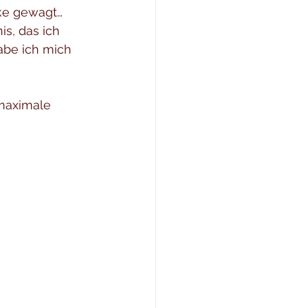
cke gewagt… 
s, das ich 
abe ich mich 
maximale 