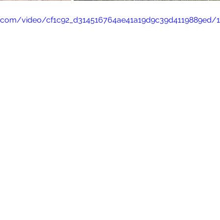
tic.com/video/cf1c92_d314516764ae41a19d9c39d4119889ed/