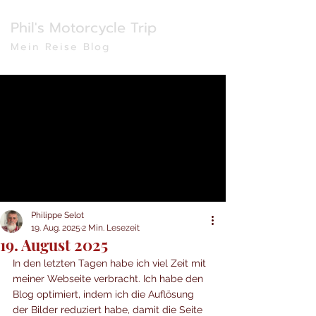
Phil's Motorcycle Trip
Mein Reise Blog
Philippe Selot
19. Aug. 2025
2 Min. Lesezeit
19. August 2025
In den letzten Tagen habe ich viel Zeit mit 
meiner Webseite verbracht. Ich habe den 
Blog optimiert, indem ich die Auflösung 
der Bilder reduziert habe, damit die Seite 