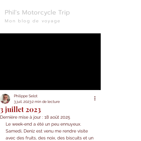
Phil's Motorcycle Trip
Mon blog de voyage
Philippe Selot
3 juil. 2023
2 min de lecture
3 juillet 2023
Dernière mise à jour :
18 août 2025
Le week-end a été un peu ennuyeux. 
Samedi, Deniz est venu me rendre visite 
avec des fruits, des noix, des biscuits et un 