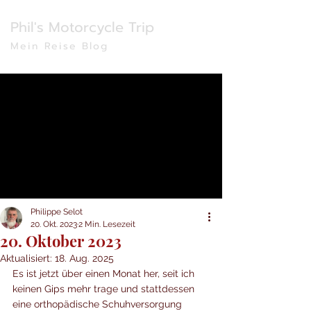
Phil's Motorcycle Trip
Mein Reise Blog
Philippe Selot
20. Okt. 2023
2 Min. Lesezeit
20. Oktober 2023
Aktualisiert:
18. Aug. 2025
Es ist jetzt über einen Monat her, seit ich 
keinen Gips mehr trage und stattdessen 
eine orthopädische Schuhversorgung 