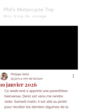
Phil's Motorcycle Trip
Mon blog de voyage
Philippe Selot
19 janv.
4 min de lecture
19 janvier 2026
Ce week-end a apporté une parenthèse 
bienvenue. Deniz est venu me rendre 
visite. Samedi matin, il est allé au jardin 
pour récolter les derniers légumes de la 