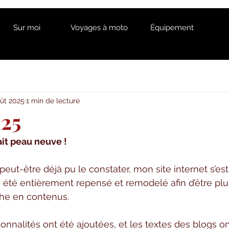
Sur moi
Voyages à moto
Équipement
oût 2025
1 min de lecture
025
ait peau neuve !
t-être déjà pu le constater, mon site internet s’est 
 été entièrement repensé et remodelé afin d’être plus 
che en contenus.
onnalités ont été ajoutées, et les textes des blogs on