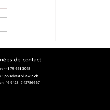
nées de contact
on:
+41 79 651 3048
D :
ph.selot@bluewin.ch
ion: 46.9423, 7.42786667