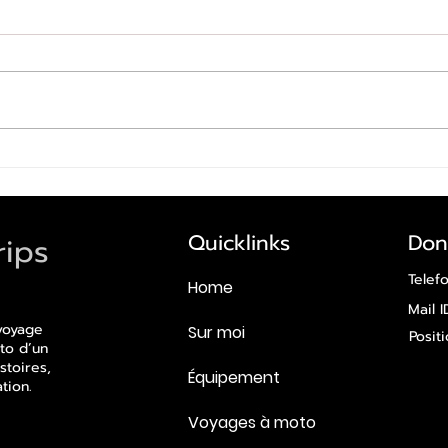
17 juillet 2026
Quicklinks
Don
rips
Telef
Home
Mail I
 voyage
Sur moi
Posit
to d’un
stoires,
Équipement
tion.
Voyages à moto