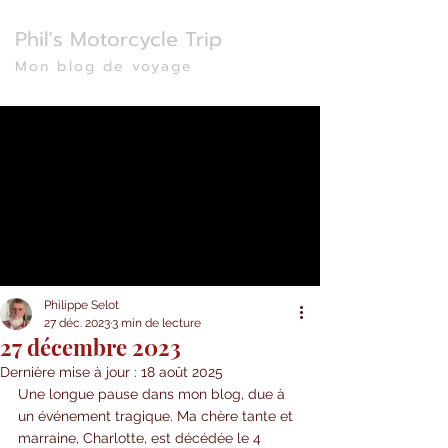
Phil's Motorcycle Trip
Mon blog de voyage
Philippe Selot
27 déc. 2023
3 min de lecture
27 décembre 2023
Dernière mise à jour :
18 août 2025
Une longue pause dans mon blog, due à 
un événement tragique. Ma chère tante et 
marraine, Charlotte, est décédée le 4 