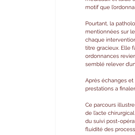
motif que l’ordonnan
Pourtant, la patholo
mentionnées sur le
chaque interventio
titre gracieux. Elle 
ordonnances revient
semblé relever d’un
Après échanges et cl
prestations a fina
Ce parcours illustr
de l’acte chirurgica
du suivi post-opérat
fluidité des proces