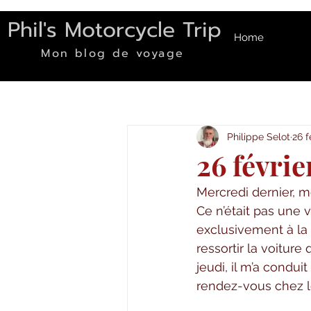
Phil's Motorcycle Trip
Home
Mon blog de voyage
Philippe Selot
26 f
26 févrie
Mercredi dernier, m
Ce n’était pas une 
exclusivement à la m
ressortir la voitur
jeudi, il m’a condu
rendez-vous chez le