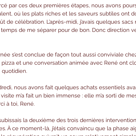
orcé par ces deux premières étapes, nous avons pours
lent, où les plats riches et les saveurs subtiles ont 
ût de célébration. L’après-midi, j’avais quelques sacs 
ait temps de me séparer pour de bon. Donc direction ve
rnée s’est conclue de façon tout aussi conviviale chez 
 pizza et une conversation animée avec René ont clo
 quotidien.
redi, nous avons fait quelques achats essentiels ava
e visite m’a fait un bien immense : elle m’a sorti de m
i à toi, René.
 subissais la deuxième des trois dernières intervention
es. À ce moment-là, j’étais convaincu que la phase aig