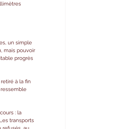
limètres 
es, un simple 
 mais pouvoir 
table progrès 
tiré à la fin 
e ressemble 
ours : la 
Les transports 
 refusés, au 