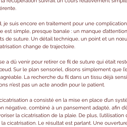
la récupération suivrait un cours relativement simple.
érente.
, je suis encore en traitement pour une complication
use est simple, presque banale : un manque d’attention 
ts de suture. Un détail technique, un point et un nœud
atrisation change de trajectoire.
 a dû venir pour retirer ce fil de suture qui était res
nœud. Sur le plan sensoriel, disons simplement que l’
 agréable. La recherche du fil dans un tissu déjà sensi
ons n’est pas un acte anodin pour le patient.
 cicatrisation a consisté en la mise en place d’un sys
on négative, combiné à un pansement adapté, afin d’
riser la cicatrisation de la plaie. De plus, l’utilisation
é la cicatrisation. Le résultat est parlant. Une ouvertur