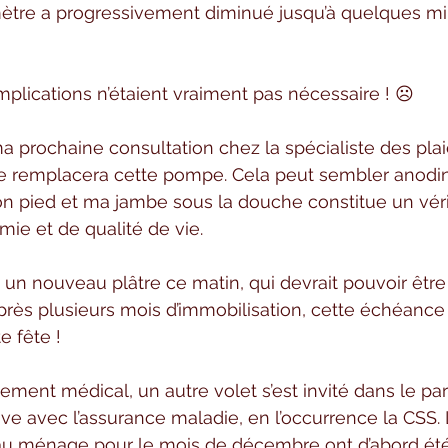
ètre a progressivement diminué jusqu’à quelques mil
mplications n’étaient vraiment pas nécessaire ! ☹
ma prochaine consultation chez la spécialiste des plai
remplacera cette pompe. Cela peut sembler anodin,
 pied et ma jambe sous la douche constitue un véri
ie et de qualité de vie.
un nouveau plâtre ce matin, qui devrait pouvoir être re
près plusieurs mois d’immobilisation, cette échéanc
e fête !
tement médical, un autre volet s’est invité dans le parc
ive avec l’assurance maladie, en l’occurrence la CSS. 
 au ménage pour le mois de décembre ont d’abord été