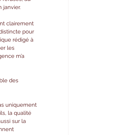
 janvier.
ent clairement 
istincte pour 
ique rédigé à 
er les 
igence m’a 
mble des 
pas uniquement 
s, la qualité 
ussi sur la 
nnent 