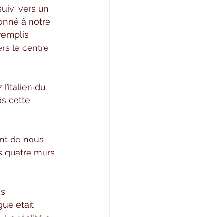
uivi vers un 
donné à notre 
remplis 
rs le centre 
l’italien du 
s cette 
nt de nous 
es quatre murs. 
s 
uë était 