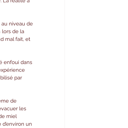
 La réalité a 
 au niveau de 
lors de la 
 mal fait, et 
té enfoui dans 
expérience 
bilisé par 
tème de 
évacuer les 
 de miel 
e d’environ un 