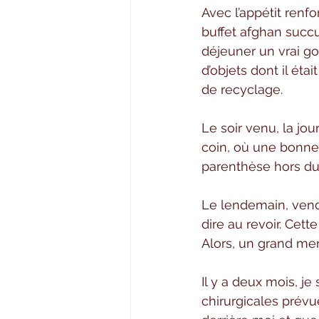
Avec l’appétit renf
buffet afghan succu
déjeuner un vrai go
d’objets dont il ét
de recyclage.
Le soir venu, la jou
coin, où une bonne
parenthèse hors du
Le lendemain, vend
dire au revoir. Cett
Alors, un grand merc
Il y a deux mois, je
chirurgicales prévu