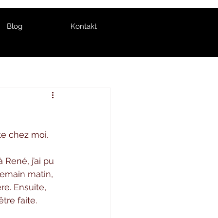
Blog
Kontakt
te chez moi. 
 
 René, j’ai pu 
demain matin, 
re. Ensuite, 
tre faite.