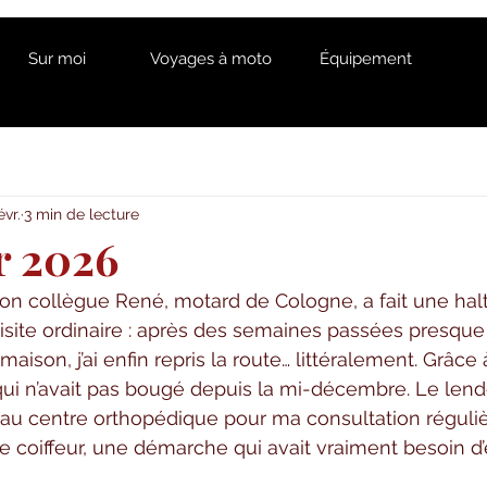
Sur moi
Voyages à moto
Équipement
évr.
3 min de lecture
r 2026
on collègue René, motard de Cologne, a fait une hal
visite ordinaire : après des semaines passées presque
aison, j’ai enfin repris la route… littéralement. Grâce à
e qui n’avait pas bougé depuis la mi-décembre. Le len
it au centre orthopédique pour ma consultation réguliè
 coiffeur, une démarche qui avait vraiment besoin d’ê