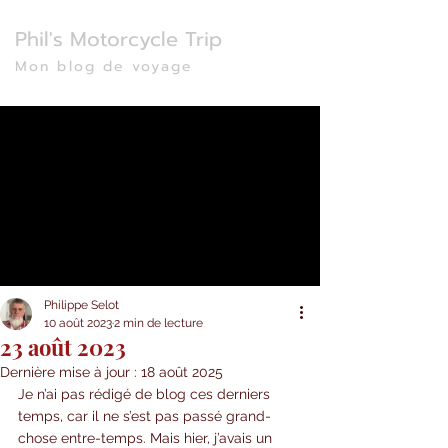
Phil's Motorcycle Trip
Mon blog de voyage
Philippe Selot
10 août 2023
2 min de lecture
23 août 2023
Dernière mise à jour :
18 août 2025
Je n’ai pas rédigé de blog ces derniers 
temps, car il ne s’est pas passé grand-
chose entre-temps. Mais hier, j’avais un 