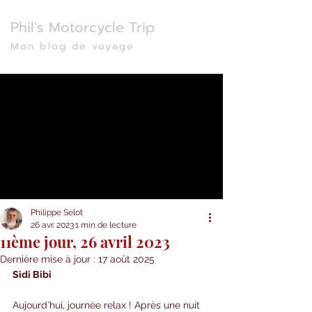
Phil's Motorcycle Trip
Mon blog de voyage
Philippe Selot
26 avr. 2023
1 min de lecture
11ème jour, 26 avril 2023
Dernière mise à jour :
17 août 2025
Sidi Bibi
Aujourd’hui, journée relax ! Après une nuit 